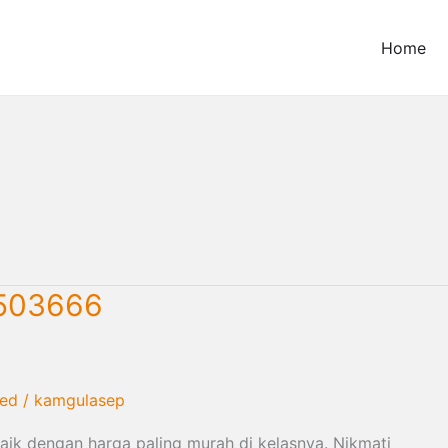
Home
o
6503666
zed
/
kamgulasep
ik dengan harga paling murah di kelasnya. Nikmati