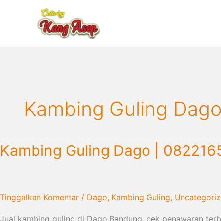
Lewati
ke
konten
Kambing Guling Dag
Kambing
Kambing Guling Dago | 08221
Guling
Dago
|
082216503666
Tinggalkan Komentar
/
Dago
,
Kambing Guling
,
Uncategori
Jual kambing guling di Dago Bandung, cek penawaran terba