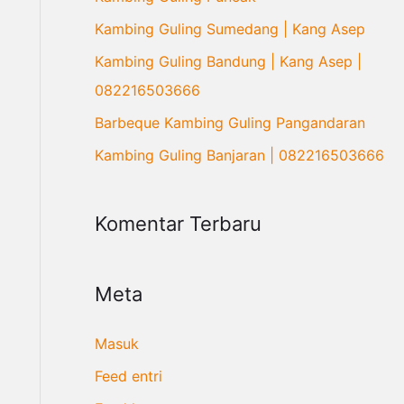
n
Kambing Guling Sumedang | Kang Asep
t
Kambing Guling Bandung | Kang Asep |
u
082216503666
k
Barbeque Kambing Guling Pangandaran
:
Kambing Guling Banjaran | 082216503666
Komentar Terbaru
Meta
Masuk
Feed entri