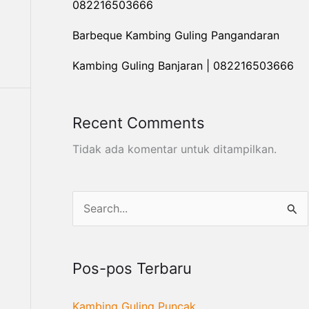
082216503666
Barbeque Kambing Guling Pangandaran
Kambing Guling Banjaran | 082216503666
Recent Comments
Tidak ada komentar untuk ditampilkan.
C
a
r
Pos-pos Terbaru
i
u
Kambing Guling Puncak