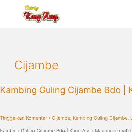
Lewati
ke
konten
Cijambe
Kambing
Kambing Guling Cijambe Bdo |
Guling
Cijambe
Bdo
|
Tinggalkan Komentar
/
Cijambe
,
Kambing Guling Cijambe
,
Kang
Kambing Guling Cijambe Bdo | Kang Asep Mau menikmati 
Asep