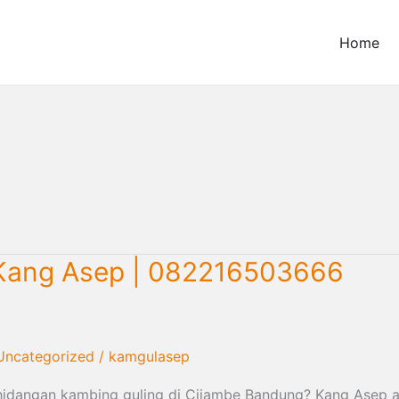
Home
 Kang Asep | 082216503666
Uncategorized
/
kamgulasep
hidangan kambing guling di Cijambe Bandung? Kang Asep 