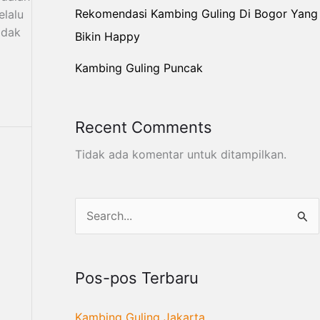
Rekomendasi Kambing Guling Di Bogor Yang
elalu
idak
Bikin Happy
Kambing Guling Puncak
Recent Comments
Tidak ada komentar untuk ditampilkan.
C
a
r
Pos-pos Terbaru
i
u
Kambing Guling Jakarta