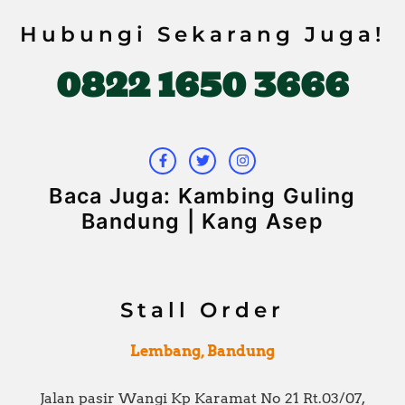
Hubungi Sekarang Juga!
0822 1650 3666
F
T
I
a
w
n
c
i
s
e
t
t
b
t
a
Baca Juga: Kambing Guling
o
e
g
o
r
r
Bandung | Kang Asep
k
a
-
m
f
Stall Order
Lembang, Bandung
Jalan pasir Wangi Kp Karamat No 21 Rt.03/07,