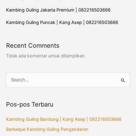
Kambing Guling Jakarta Premium | 082216503666
Kambing Guling Puncak | Kang Asep | 082216503666
Recent Comments
Tidak ada komentar untuk ditampilkan.
C
a
r
Pos-pos Terbaru
i
u
Kambing Guling Bandung | Kang Asep | 082216503666
n
Barbeque Kambing Guling Pangandaran
t