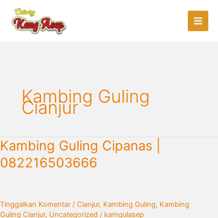
Lewati
ke
konten
Kambing Guling
Cianjur
Kambing
Kambing Guling Cipanas |
Guling
082216503666
Cipanas
|
082216503666
Tinggalkan Komentar
/
Cianjur
,
Kambing Guling
,
Kambing
Guling Cianjur
,
Uncategorized
/
kamgulasep