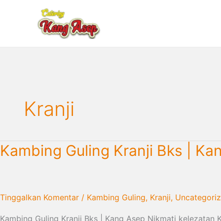
Lewati
ke
konten
Kranji
Kambing
Kambing Guling Kranji Bks | K
Guling
Kranji
Bks
|
Tinggalkan Komentar
/
Kambing Guling
,
Kranji
,
Uncategori
Kang
Kambing Guling Kranji Bks | Kang Asep Nikmati kelezatan K
Asep