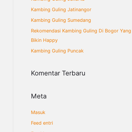
n
Kambing Guling Jatinangor
t
Kambing Guling Sumedang
u
Rekomendasi Kambing Guling Di Bogor Yang
k
Bikin Happy
:
Kambing Guling Puncak
Komentar Terbaru
Meta
Masuk
Feed entri