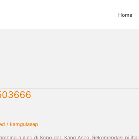
Home
6503666
ed
/
kamgulasep
mbing guling di Kopo dari Kang Asep. Rekomendasi piliha