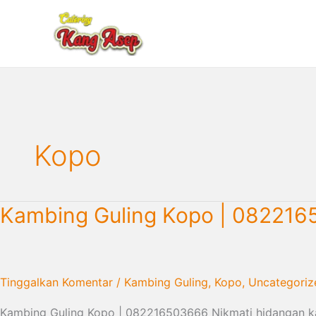
Lewati
ke
konten
Kopo
Kambing
Kambing Guling Kopo | 08221
Guling
Kopo
|
082216503666
Tinggalkan Komentar
/
Kambing Guling
,
Kopo
,
Uncategoriz
Kambing Guling Kopo | 082216503666 Nikmati hidangan ka