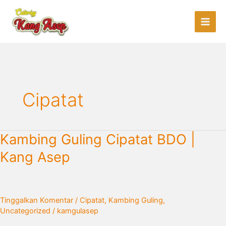
Lewati
ke
konten
Cipatat
Kambing
Kambing Guling Cipatat BDO |
Guling
Kang Asep
Cipatat
BDO
|
Kang
Tinggalkan Komentar
/
Cipatat
,
Kambing Guling
,
Asep
Uncategorized
/
kamgulasep