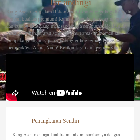
Tertandingi
Kang Asep merupakan Rekomendasi kambing guling di Cipatat
dengan kualitas premium! Kami sajikan dengan daging empuk
dan bumbu khas yang meresap hingga sempurna, ideal untuk
pesta, pernikahan, atau acara spesial. Ciptakan momen tak
terlupakan dengan sajian kambing guling terbaik hingga
memperkaya Acara Anda! Berikut Jasa dan layanan Kami:
Penangkaran Sendiri
Kang Asep menjaga kualitas mulai dari sumbernya dengan