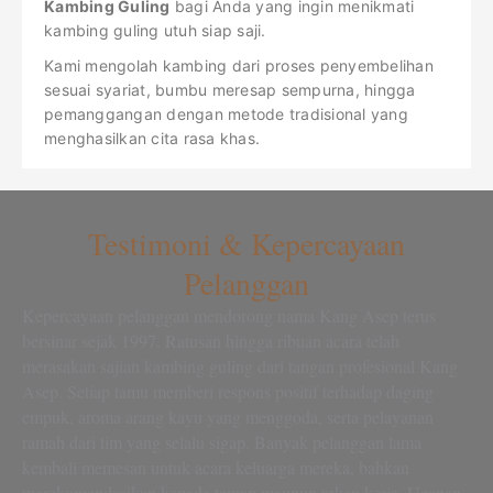
Kambing Guling
bagi Anda yang ingin menikmati
kambing guling utuh siap saji.
Kami mengolah kambing dari proses penyembelihan
sesuai syariat, bumbu meresap sempurna, hingga
pemanggangan dengan metode tradisional yang
menghasilkan cita rasa khas.
Testimoni & Kepercayaan
Pelanggan
Kepercayaan pelanggan mendorong nama Kang Asep terus
bersinar sejak 1997. Ratusan hingga ribuan acara telah
merasakan sajian kambing guling dari tangan profesional Kang
Asep. Setiap tamu memberi respons positif terhadap daging
empuk, aroma arang kayu yang menggoda, serta pelayanan
ramah dari tim yang selalu sigap. Banyak pelanggan lama
kembali memesan untuk acara keluarga mereka, bahkan
merekomendasikan kepada teman maupun rekan kerja. Ucapan