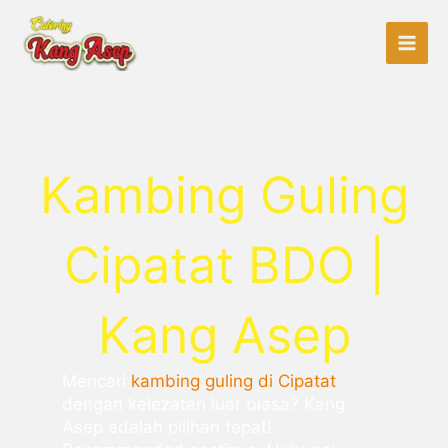
Lewati
ke
konten
Kambing Guling
Cipatat BDO |
Kang Asep
Mencari
kambing guling di Cipatat
dengan kelezatan luar biasa? Kang
Asep adalah pilihan tepat!