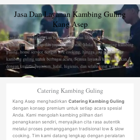
Jasa Dan Layanan Kambing Guling
Kang Asep
Kang Asep menghadirkan berbagai jasa dan layanan kambing guling di
Cipatat yang lengkap dan juga profesional. Mulai dari catering kambing
guling, home service dengan live cooking, hingga jasa pembuatan
kambing guling untuk berbagai acara. Semua layanan kami jalankan
dengan kualitas premium, halal, higienis, dan selalu tepat waktu.
Catering Kambing Guling
Kang Asep menghadirkan
Catering Kambing Guling
dengan konsep premium untuk setiap acara spesial
Anda. Kami mengolah kambing pilihan dari
penangkaran sendiri, menyajikan cita rasa autentik
melalui proses pemanggangan tradisional low & slow
cooking. Tim kami datang lengkap dengan peralatan