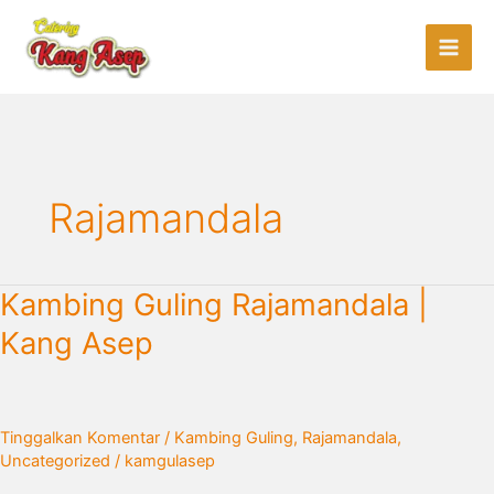
Lewati
ke
konten
Rajamandala
Kambing
Kambing Guling Rajamandala |
Guling
Kang Asep
Rajamandala
|
Kang
Asep
Tinggalkan Komentar
/
Kambing Guling
,
Rajamandala
,
Uncategorized
/
kamgulasep