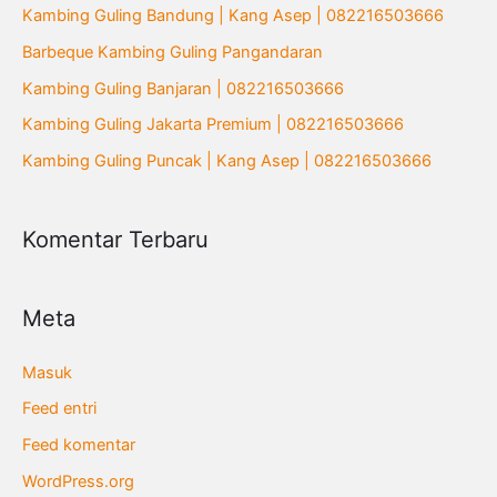
u
Kambing Guling Bandung | Kang Asep | 082216503666
n
Barbeque Kambing Guling Pangandaran
t
Kambing Guling Banjaran | 082216503666
u
Kambing Guling Jakarta Premium | 082216503666
k
Kambing Guling Puncak | Kang Asep | 082216503666
:
Komentar Terbaru
Meta
Masuk
Feed entri
Feed komentar
WordPress.org