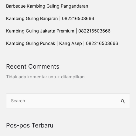
Barbeque Kambing Guling Pangandaran
Kambing Guling Banjaran | 082216503666
Kambing Guling Jakarta Premium | 082216503666
Kambing Guling Puncak | Kang Asep | 082216503666
Recent Comments
Tidak ada komentar untuk ditampilkan.
C
a
r
Pos-pos Terbaru
i