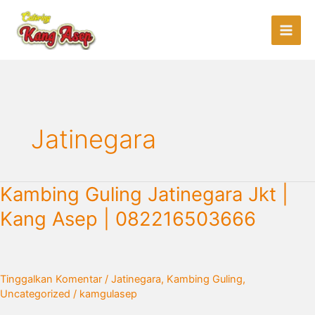
Lewati
ke
konten
Jatinegara
Kambing
Kambing Guling Jatinegara Jkt |
Guling
Kang Asep | 082216503666
Jatinegara
Jkt
|
Kang
Tinggalkan Komentar
/
Jatinegara
,
Kambing Guling
,
Asep
Uncategorized
/
kamgulasep
|