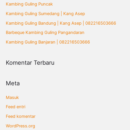
u
Kambing Guling Puncak
n
Kambing Guling Sumedang | Kang Asep
t
Kambing Guling Bandung | Kang Asep | 082216503666
u
Barbeque Kambing Guling Pangandaran
k
Kambing Guling Banjaran | 082216503666
:
Komentar Terbaru
Meta
Masuk
Feed entri
Feed komentar
WordPress.org