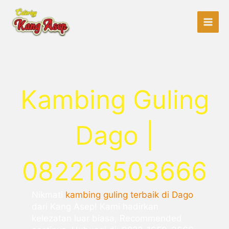
Lewati
ke
konten
Kambing Guling
Dago |
082216503666
Nikmati
kambing guling terbaik di Dago
dari Kang Asep! Kami hadirkan
kelezatan luar biasa, Recommended