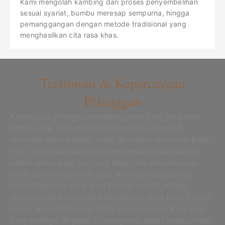
Kami mengolah kambing dari proses penyembelihan
sesuai syariat, bumbu meresap sempurna, hingga
pemanggangan dengan metode tradisional yang
menghasilkan cita rasa khas.
Testimoni & Kepercayaan
Pelanggan
Kepercayaan pelanggan mendorong nama Kang Asep terus
bersinar sejak 1997. Ratusan hingga ribuan acara telah
merasakan sajian kambing guling dari tangan profesional Kang
Asep. Setiap tamu memberi respons positif terhadap daging
empuk, aroma arang kayu yang menggoda, serta pelayanan
ramah dari tim yang selalu sigap. Banyak pelanggan lama
kembali memesan untuk acara keluarga mereka, bahkan
merekomendasikan kepada teman maupun rekan kerja. Ucapan
seperti “acara lebih meriah berkat kambing guling Kang Asep”
kerap terdengar. Reputasi ini menegaskan bahwa kualitas bukan