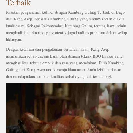
Terbaik
Rasakan pengalaman kuliner dengan Kambing Guling Terbaik di Dago
dari Kang Asep, Spesialis Kambing Guling yang tentunya telah diakui
kualitasnya.
Sebagai Rekomendasi Kambing Guling teratas, kami selalu
menghadirkan cita rasa yang otentik juga kualitas premium dalam setiap
hidangan.
Dengan keahlian dan pengalaman bertahun-tahun, Kang Asep
memastikan setiap daging kami olah dengan teknik BBQ khusus yang
menghasilkan tekstur empuk dan rasa yang mendalam.
Pilih Kambing
Guling dari Kang Asep untuk menjadikan acara Anda lebih berkesan
dan mendapatkan jaminan kualitas terbaik yang tak tertandingi.