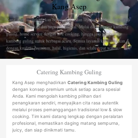
Kang Asep
Kang Asep menghadirkan berbagai jasa dan layanan kambing guling di
Dago yang lengkap dan juga profesional. Mulai dari catering kambing
guling, home service dengan live cooking, hingga jasa pembuatan
kambing guling untuk berbagai acara. Semua layanan kami jalankan
dengan kualitas premium, halal, higienis, dan selalu tepat waktu.
Catering Kambing Guling
Kang Asep menghadirkan
Catering Kambing Guling
dengan konsep premium untuk setiap acara spesial
Anda. Kami mengolah kambing pilihan dari
penangkaran sendiri, menyajikan cita rasa autentik
melalui proses pemanggangan tradisional low & slow
cooking. Tim kami datang lengkap dengan peralatan
profesional, memastikan daging matang sempurna,
juicy, dan siap dinikmati tamu.