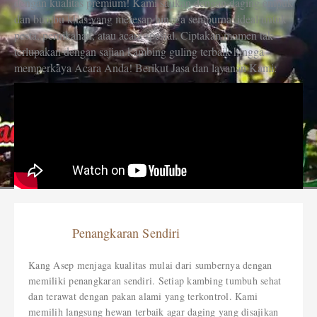
dengan kualitas premium! Kami sajikan dengan daging empuk
dan bumbu khas yang meresap hingga sempurna, ideal untuk
pesta, pernikahan, atau acara spesial. Ciptakan momen tak
terlupakan dengan sajian kambing guling terbaik hingga
memperkaya Acara Anda! Berikut Jasa dan layanan Kami:
Penangkaran Sendiri
Kang Asep menjaga kualitas mulai dari sumbernya dengan
memiliki penangkaran sendiri. Setiap kambing tumbuh sehat
dan terawat dengan pakan alami yang terkontrol. Kami
memilih langsung hewan terbaik agar daging yang disajikan