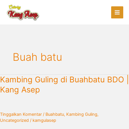
Lewati
ke
konten
Buah batu
Kambing
Kambing Guling di Buahbatu BDO |
Guling
Kang Asep
di
Buahbatu
BDO
|
Tinggalkan Komentar
/
Buahbatu
,
Kambing Guling
,
Kang
Uncategorized
/
kamgulasep
Asep