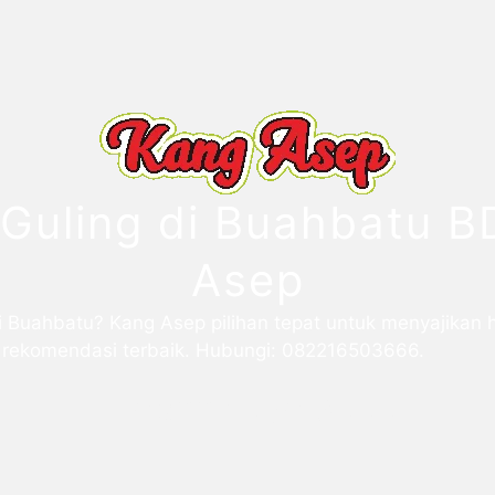
Guling di Buahbatu B
Asep
 Buahbatu? Kang Asep pilihan tepat untuk menyajikan 
, rekomendasi terbaik. Hubungi: 082216503666.
0822 1650 3666