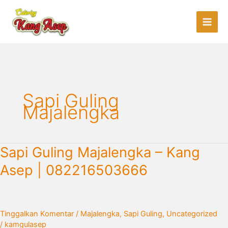
Lewati
ke
konten
Sapi Guling
Majalengka
Sapi
Sapi Guling Majalengka – Kang
Guling
Asep | 082216503666
Majalengka
–
Kang
Asep
Tinggalkan Komentar
/
Majalengka
,
Sapi Guling
,
Uncategorized
|
/
kamgulasep