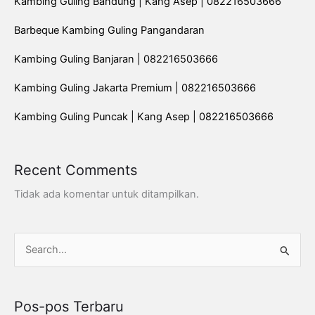
Kambing Guling Bandung | Kang Asep | 082216503666
Barbeque Kambing Guling Pangandaran
Kambing Guling Banjaran | 082216503666
Kambing Guling Jakarta Premium | 082216503666
Kambing Guling Puncak | Kang Asep | 082216503666
Recent Comments
Tidak ada komentar untuk ditampilkan.
C
a
r
Pos-pos Terbaru
i