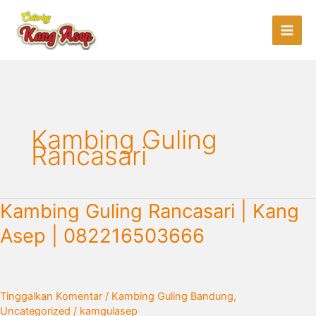
Lewati
ke
konten
Kambing Guling
Rancasari
Kambing
Kambing Guling Rancasari | Kang
Guling
Asep | 082216503666
Rancasari
|
Kang
Asep
Tinggalkan Komentar
/
Kambing Guling Bandung
,
|
Uncategorized
/
kamgulasep