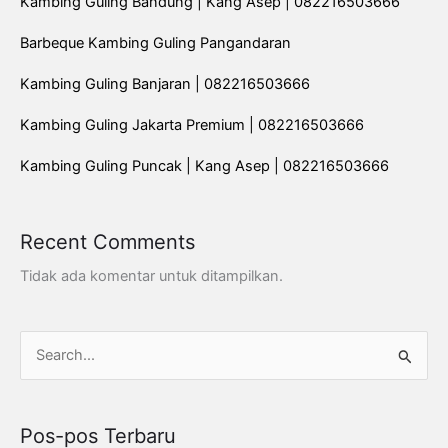
Kambing Guling Bandung | Kang Asep | 082216503666
Barbeque Kambing Guling Pangandaran
Kambing Guling Banjaran | 082216503666
Kambing Guling Jakarta Premium | 082216503666
Kambing Guling Puncak | Kang Asep | 082216503666
Recent Comments
Tidak ada komentar untuk ditampilkan.
C
a
r
Pos-pos Terbaru
i