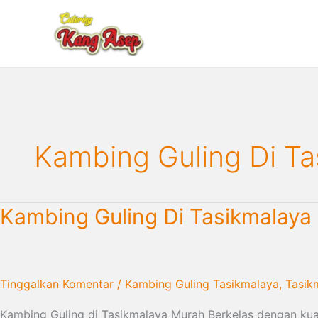
Lewati
ke
konten
Kambing Guling Di Ta
Kambing
Kambing Guling Di Tasikmalay
Guling
Di
Tasikmalaya
|
Tinggalkan Komentar
/
Kambing Guling Tasikmalaya
,
Tasik
082216503666
Kambing Guling di Tasikmalaya Murah Berkelas dengan kual