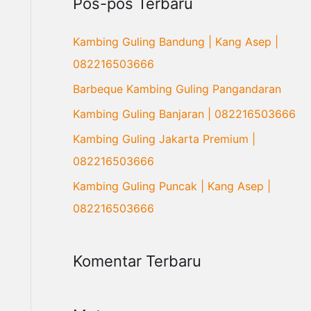
Pos-pos Terbaru
i
u
Kambing Guling Bandung | Kang Asep |
n
082216503666
t
Barbeque Kambing Guling Pangandaran
u
Kambing Guling Banjaran | 082216503666
k
Kambing Guling Jakarta Premium |
:
082216503666
Kambing Guling Puncak | Kang Asep |
082216503666
Komentar Terbaru