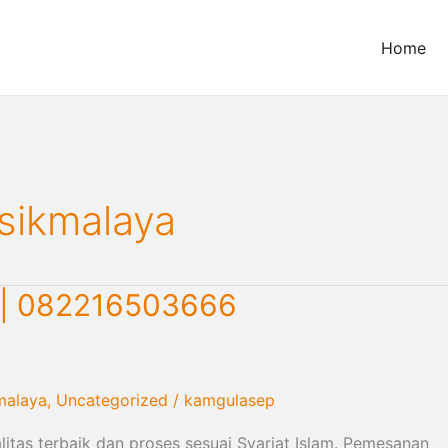
Home
sikmalaya
a | 082216503666
malaya
,
Uncategorized
/
kamgulasep
itas terbaik dan proses sesuai Syariat Islam. Pemesanan