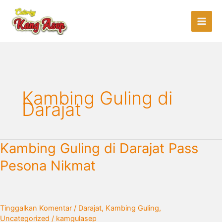
Lewati
ke
konten
Kambing Guling di
Darajat
Kambing
Kambing Guling di Darajat Pass
Guling
Pesona Nikmat
di
Darajat
Pass
Pesona
Tinggalkan Komentar
/
Darajat
,
Kambing Guling
,
Nikmat
Uncategorized
/
kamgulasep