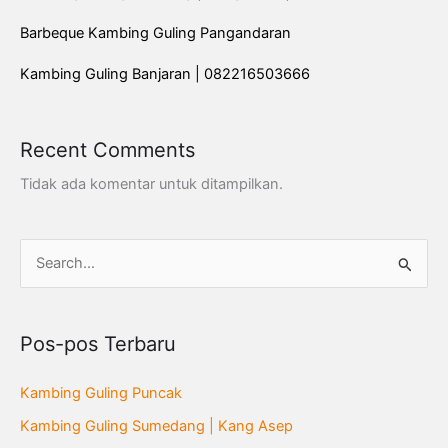
Barbeque Kambing Guling Pangandaran
Kambing Guling Banjaran | 082216503666
Recent Comments
Tidak ada komentar untuk ditampilkan.
C
a
r
Pos-pos Terbaru
i
u
Kambing Guling Puncak
n
Kambing Guling Sumedang | Kang Asep
t