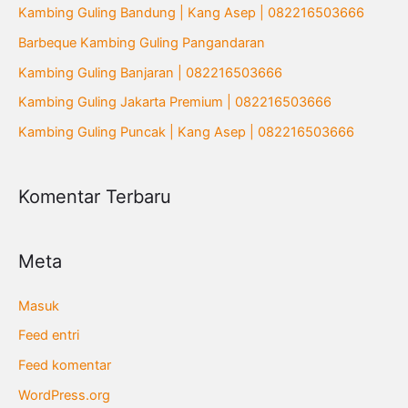
u
Kambing Guling Bandung | Kang Asep | 082216503666
n
Barbeque Kambing Guling Pangandaran
t
Kambing Guling Banjaran | 082216503666
u
Kambing Guling Jakarta Premium | 082216503666
k
Kambing Guling Puncak | Kang Asep | 082216503666
:
Komentar Terbaru
Meta
Masuk
Feed entri
Feed komentar
WordPress.org