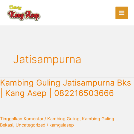
Lewati
ke
konten
Jatisampurna
Kambing
Kambing Guling Jatisampurna Bks
Guling
| Kang Asep | 082216503666
Jatisampurna
Bks
|
Kang
Tinggalkan Komentar
/
Kambing Guling
,
Kambing Guling
Asep
Bekasi
,
Uncategorized
/
kamgulasep
|