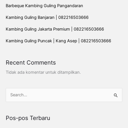
Barbeque Kambing Guling Pangandaran
Kambing Guling Banjaran | 082216503666
Kambing Guling Jakarta Premium | 082216503666
Kambing Guling Puncak | Kang Asep | 082216503666
Recent Comments
Tidak ada komentar untuk ditampilkan.
C
a
r
Pos-pos Terbaru
i