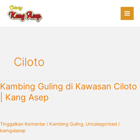
Lewati
ke
konten
Ciloto
Kambing
Kambing Guling di Kawasan Ciloto
Guling
| Kang Asep
di
Kawasan
Ciloto
|
Tinggalkan Komentar
/
Kambing Guling
,
Uncategorized
/
Kang
kamgulasep
Asep