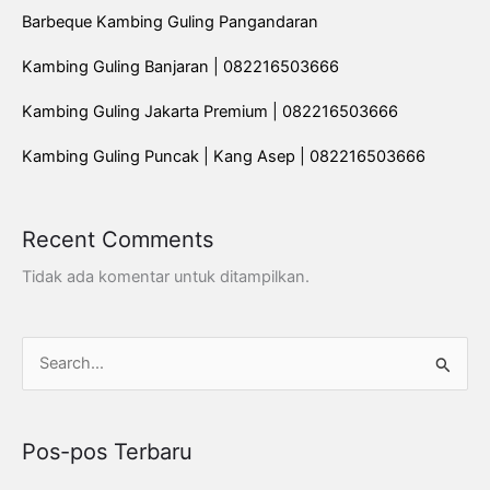
Barbeque Kambing Guling Pangandaran
Kambing Guling Banjaran | 082216503666
Kambing Guling Jakarta Premium | 082216503666
Kambing Guling Puncak | Kang Asep | 082216503666
Recent Comments
Tidak ada komentar untuk ditampilkan.
C
a
r
Pos-pos Terbaru
i