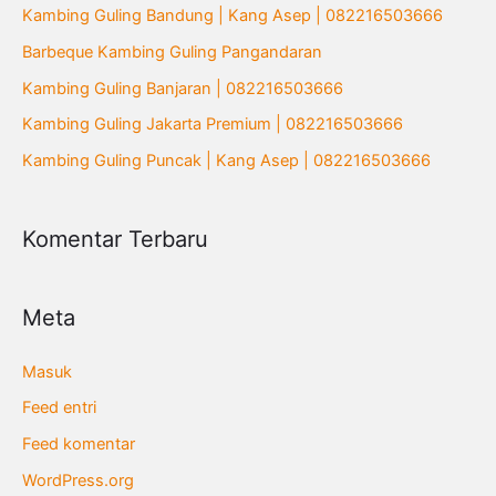
u
Kambing Guling Bandung | Kang Asep | 082216503666
n
Barbeque Kambing Guling Pangandaran
t
Kambing Guling Banjaran | 082216503666
u
Kambing Guling Jakarta Premium | 082216503666
k
Kambing Guling Puncak | Kang Asep | 082216503666
:
Komentar Terbaru
Meta
Masuk
Feed entri
Feed komentar
WordPress.org