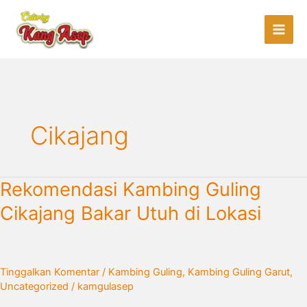
Lewati
ke
konten
Cikajang
Rekomendasi
Rekomendasi Kambing Guling
Kambing
Cikajang Bakar Utuh di Lokasi
Guling
Cikajang
Bakar
Utuh
Tinggalkan Komentar
/
Kambing Guling
,
Kambing Guling Garut
,
di
Uncategorized
/
kamgulasep
Lokasi