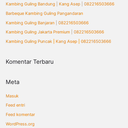
u
Kambing Guling Bandung | Kang Asep | 082216503666
n
Barbeque Kambing Guling Pangandaran
t
Kambing Guling Banjaran | 082216503666
u
Kambing Guling Jakarta Premium | 082216503666
k
Kambing Guling Puncak | Kang Asep | 082216503666
:
Komentar Terbaru
Meta
Masuk
Feed entri
Feed komentar
WordPress.org