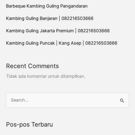
Barbeque Kambing Guling Pangandaran
Kambing Guling Banjaran | 082216503666
Kambing Guling Jakarta Premium | 082216503666
Kambing Guling Puncak | Kang Asep | 082216503666
Recent Comments
Tidak ada komentar untuk ditampilkan.
C
a
r
Pos-pos Terbaru
i