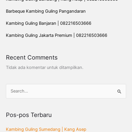
Barbeque Kambing Guling Pangandaran
Kambing Guling Banjaran | 082216503666
Kambing Guling Jakarta Premium | 082216503666
Recent Comments
Tidak ada komentar untuk ditampilkan.
C
a
r
Pos-pos Terbaru
i
u
Kambing Guling Sumedang | Kang Asep