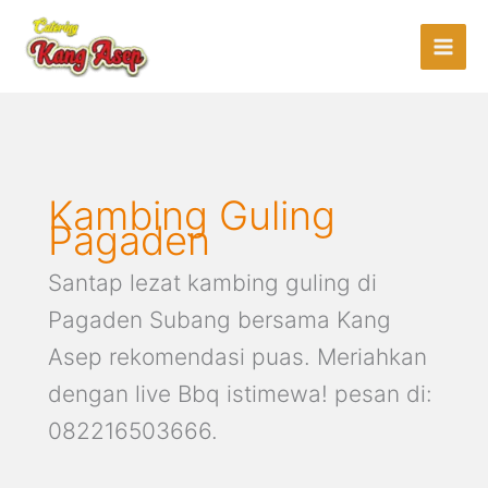
Lewati
Cari
ke
untuk:
konten
Kambing Guling
Pagaden
Santap lezat kambing guling di
Pagaden Subang bersama Kang
Asep rekomendasi puas. Meriahkan
dengan live Bbq istimewa! pesan di:
082216503666.