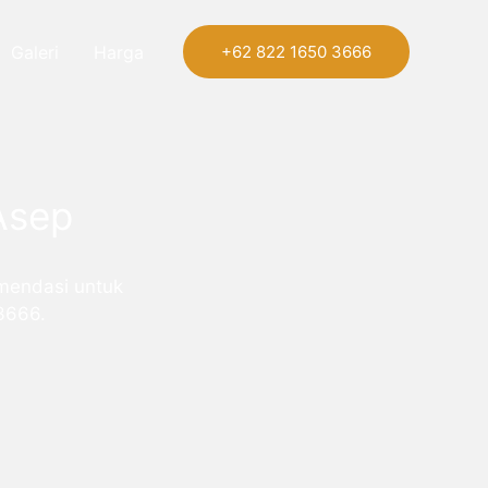
Galeri
Harga
+62 822 1650 3666
Asep
mendasi untuk
3666.