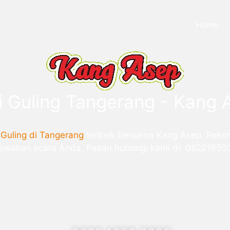
Home
i Guling Tangerang - Kang 
 Guling di Tangerang
terbaik bersama Kang Asep. Reko
mewakan acara Anda. Pesan hubungi kami di: 08221650