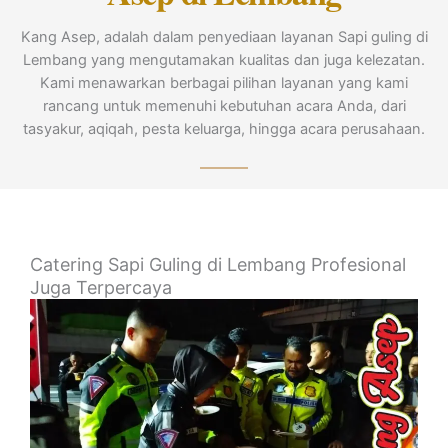
Kang Asep, adalah dalam penyediaan layanan Sapi guling di
Lembang yang mengutamakan kualitas dan juga kelezatan.
Kami menawarkan berbagai pilihan layanan yang kami
rancang untuk memenuhi kebutuhan acara Anda, dari
tasyakur, aqiqah, pesta keluarga, hingga acara perusahaan.
Catering Sapi Guling di Lembang Profesional
Juga Terpercaya