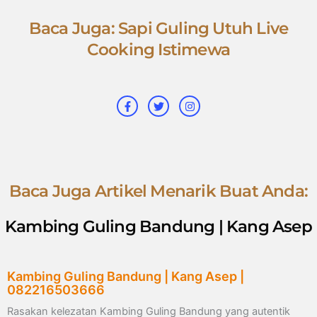
Baca Juga: Sapi Guling Utuh Live
Cooking Istimewa
F
T
I
a
w
n
c
i
s
e
t
t
b
t
a
o
e
g
o
r
r
k
a
-
m
f
Baca Juga Artikel Menarik Buat Anda:
Kambing Guling Bandung | Kang Asep
Kambing Guling Bandung | Kang Asep |
082216503666
Rasakan kelezatan Kambing Guling Bandung yang autentik