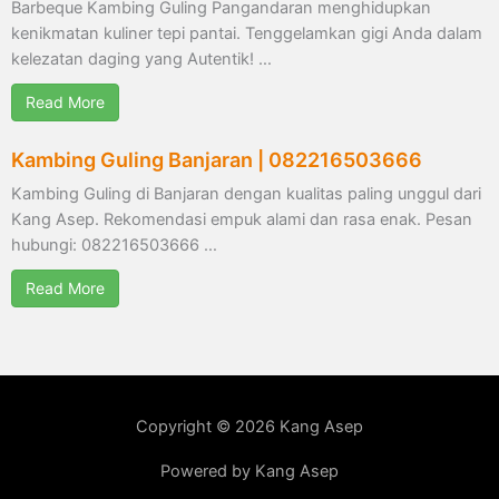
Barbeque Kambing Guling Pangandaran menghidupkan
kenikmatan kuliner tepi pantai. Tenggelamkan gigi Anda dalam
kelezatan daging yang Autentik! …
Read More
Kambing Guling Banjaran | 082216503666
Kambing Guling di Banjaran dengan kualitas paling unggul dari
Kang Asep. Rekomendasi empuk alami dan rasa enak. Pesan
hubungi: 082216503666 …
Read More
Copyright © 2026 Kang Asep
Powered by Kang Asep