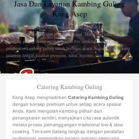
Jasa Dan Layanan Kambing Guling
Kang Asep
Kang Asep menghadirkan berbagai jasa dan layanan kambing guling di
Pagaden yang lengkap dan juga profesional. Mulai dari catering
kambing guling, home service dengan live cooking, hingga jasa
pembuatan kambing guling untuk berbagai acara. Semua layanan kami
jalankan dengan kualitas premium, halal, higienis, dan selalu tepat
waktu.
Catering Kambing Guling
Kang Asep menghadirkan
Catering Kambing Guling
dengan konsep premium untuk setiap acara spesial
Anda. Kami mengolah kambing pilihan dari
penangkaran sendiri, menyajikan cita rasa autentik
melalui proses pemanggangan tradisional low & slow
cooking. Tim kami datang lengkap dengan peralatan
profesional, memastikan daging matang sempurna,