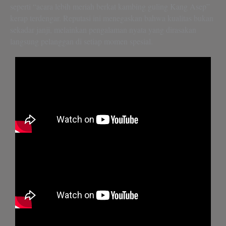
seperti “acara lebih meriah berkat kambing guling Kang Asep”
kerap terdengar. Reputasi ini menegaskan bahwa kualitas bukan
sekadar janji, melainkan pengalaman nyata yang dirasakan
langsung pelanggan di setiap momen spesial.