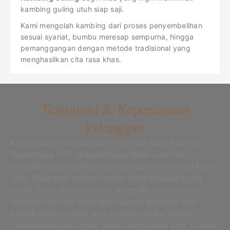
kambing guling utuh siap saji.
Kami mengolah kambing dari proses penyembelihan
sesuai syariat, bumbu meresap sempurna, hingga
pemanggangan dengan metode tradisional yang
menghasilkan cita rasa khas.
Testimoni & Kepercayaan
Pelanggan
Kepercayaan pelanggan mendorong nama Kang Asep terus
bersinar sejak 1997. Ratusan hingga ribuan acara telah
merasakan sajian kambing guling dari tangan profesional Kang
Asep. Setiap tamu memberi respons positif terhadap daging
empuk, aroma arang kayu yang menggoda, serta pelayanan
ramah dari tim yang selalu sigap. Banyak pelanggan lama
kembali memesan untuk acara keluarga mereka, bahkan
merekomendasikan kepada teman maupun rekan kerja. Ucapan