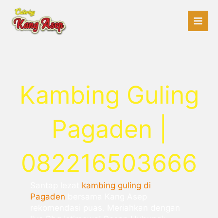
Lewati
ke
konten
Kambing Guling
Pagaden |
082216503666
Santap lezat
kambing guling di
Pagaden
bersama Kang Asep
rekomendasi puas. Meriahkan dengan