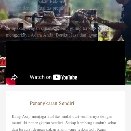
Kang Asep merupakan Rekomendasi kambing guling di
Pagaden dengan kualitas premium! Kami sajikan dengan daging
empuk dan bumbu khas yang meresap hingga sempurna, ideal
untuk pesta, pernikahan, atau acara spesial. Ciptakan momen tak
terlupakan dengan sajian kambing guling terbaik hingga
memperkaya Acara Anda! Berikut Jasa dan layanan Kami:
Penangkaran Sendiri
Kang Asep menjaga kualitas mulai dari sumbernya dengan
memiliki penangkaran sendiri. Setiap kambing tumbuh sehat
dan terawat dengan pakan alami yang terkontrol. Kami