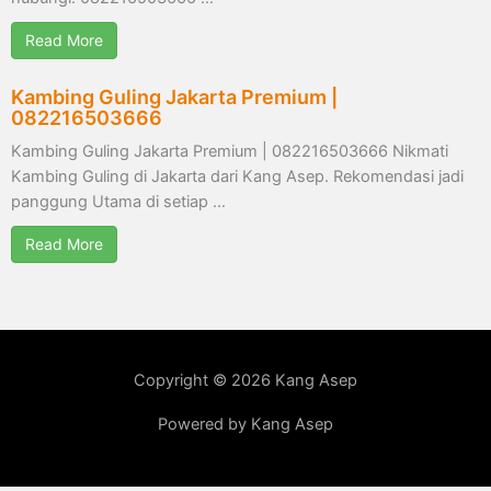
Read More
Kambing Guling Jakarta Premium |
082216503666
Kambing Guling Jakarta Premium | 082216503666 Nikmati
Kambing Guling di Jakarta dari Kang Asep. Rekomendasi jadi
panggung Utama di setiap …
Read More
Copyright © 2026 Kang Asep
Powered by Kang Asep