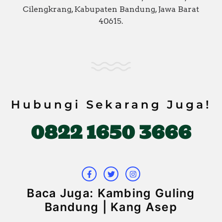
Cilengkrang, Kabupaten Bandung, Jawa Barat
40615.
Hubungi Sekarang Juga!
0822 1650 3666
F
T
I
a
w
n
c
i
s
e
t
t
b
t
a
Baca Juga: Kambing Guling
o
e
g
o
r
r
Bandung | Kang Asep
k
a
-
m
f