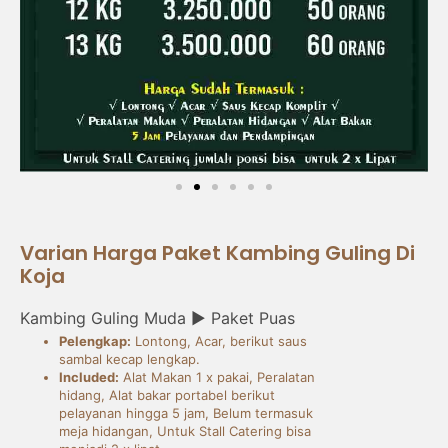
Varian Harga Paket Kambing Guling Di
Koja
Kambing Guling Muda ► Paket Puas
Pelengkap:
Lontong, Acar, berikut saus
sambal kecap lengkap.
Included:
Alat Makan 1 x pakai, Peralatan
hidang, Alat bakar portabel berikut
pelayanan hingga 5 jam, Belum termasuk
meja hidangan, Untuk Stall Catering bisa