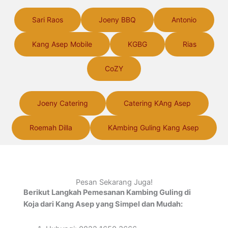
Sari Raos
Joeny BBQ
Antonio
Kang Asep Mobile
KGBG
Rias
CoZY
Joeny Catering
Catering KAng Asep
Roemah Dilla
KAmbing Guling Kang Asep
Pesan Sekarang Juga!
Berikut Langkah Pemesanan Kambing Guling di
Koja dari Kang Asep yang Simpel dan Mudah: