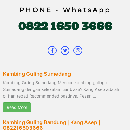
PHONE - WhatsApp
0822 1650 3666
F
T
I
a
w
n
c
i
s
e
t
t
b
t
a
o
e
g
o
r
r
k
a
Kambing Guling Sumedang
-
m
f
Kambing Guling Sumedang Mencari kambing guling di
Sumedang dengan kelezatan luar biasa? Kang Asep adalah
pilihan tepat! Recommended pastinya. Pesan …
Read More
Kambing Guling Bandung | Kang Asep |
082216503666