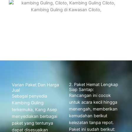
2. Paket Hemat Lengkap
Varian Paket Dan Harga
Siap Santap:
Jual
Rancangan ini cocok
Sebagai penyedia
untuk acara kecil hingga
Kambing Guling
menengah, memberikan
terkemuka, Kang Asep
kemudahan berikut
menyediakan berbagai
kelezatan tanpa repot.
paket yang tentunya
Paket ini sudah berikut:
dapat disesuaikan