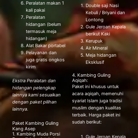
Peralatan makan 1
Double saji Nasi
kali pakai
Kebuli / Briyani dan
Peralatan
Lontong
hidangan (belum
Gule Jeroan Kepala
termasuk meja
berikut Kaki
hidangan)
Kerupuk
Alat Bakar portabel
Air Mineral
Pelayanan dan
Meja hidangan
juga gratis ongkos
Eksklusif
kirim
4. Kambing Guling
Aqiqah:
Ekstra Peralatan dan
Paket ini khusus untuk
hidangan pelengkap
acara aqiqah, memenuhi
lainnya kami sesuaikan
syariat Islam juga tradisi
dengan paket pilihan
muslim dengan kualitas
lainnya.
terbaik. Harga paket ini
sudah berikut:
Paket Kambing Guling
Kang Asep
1. Kambing Muda Porsi
Gule Jeroan Kepala