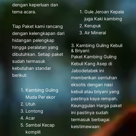
dengan keperluan dan
tema acara.
Gule Jeroan Kepala
juga Kaki kambing
Kerupuk
Tiap Paket kami rancang
Air Mineral
dengan kelengkapan dari
hidangan pelengkap
3. Kambing Guling Kebuli
hingga peralatan yang
& Briyani:
dibutuhkan. Setiap paket
Paket Kambing Guling
sudah termasuk
Kebuli Kang Asep di
kebutuhan standar
Jabodetabek ini
berikut:
memberikan sentuhan
eksotis dengan nasi
Kambing Guling
kebuli atau briyani yang
Muda Per ekor
pastinya kaya rempah.
Utuh
Keunggulan Harga paket
Lontong
ini pastinya sudah
Acar
termasuk berbagai
Sambal Kecap
keistimewaan:
komplit