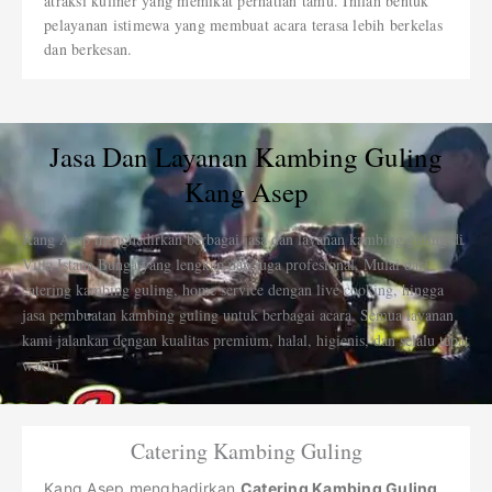
atraksi kuliner yang memikat perhatian tamu. Inilah bentuk
pelayanan istimewa yang membuat acara terasa lebih berkelas
dan berkesan.
Jasa Dan Layanan Kambing Guling
Kang Asep
Kang Asep menghadirkan berbagai jasa dan layanan kambing guling di
Villa Istana Bunga yang lengkap dan juga profesional. Mulai dari
catering kambing guling, home service dengan live cooking, hingga
jasa pembuatan kambing guling untuk berbagai acara. Semua layanan
kami jalankan dengan kualitas premium, halal, higienis, dan selalu tepat
waktu.
Catering Kambing Guling
Kang Asep menghadirkan
Catering Kambing Guling