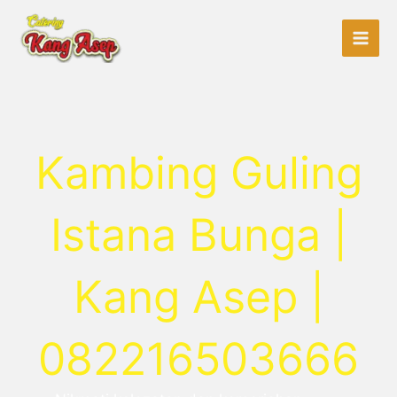
Lewati
ke
konten
Kambing Guling
Istana Bunga |
Kang Asep |
082216503666