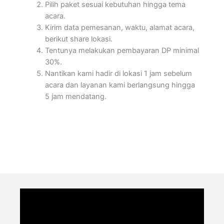
Pilih paket sesuai kebutuhan hingga tema
acara.
Kirim data pemesanan, waktu, alamat acara,
berikut share lokasi.
Tentunya melakukan pembayaran DP minimal
30%.
Nantikan kami hadir di lokasi 1 jam sebelum
acara dan layanan kami berlangsung hingga
5 jam mendatang.