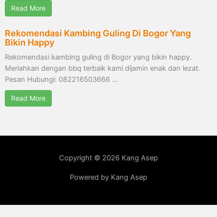
Read More
Rekomendasi Kambing Guling Di Bogor Yang
Bikin Happy
Rekomendasi kambing guling di Bogor yang bikin happy.
Meriahkan dengan bbq terbaik kami dijamin enak dan lezat.
Pesan Hubungi: 082216503666 …
Read More
Copyright © 2026 Kang Asep
Powered by Kang Asep