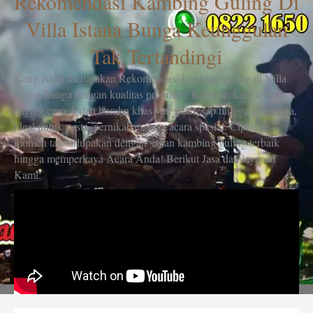
Rekomendasi Kambing Guling Di
Villa Istana Bunga Keunggulan
Tak Tertandingi
Kang Asep merupakan Rekomendasi kambing guling di Villa
Istana Bunga dengan kualitas premium! Kami sajikan dengan
daging empuk dan bumbu khas yang meresap hingga sempurna,
ideal untuk pesta, pernikahan, atau acara spesial. Ciptakan
momen tak terlupakan dengan sajian kambing guling terbaik
hingga memperkaya Acara Anda! Berikut Jasa dan layanan
Kami: