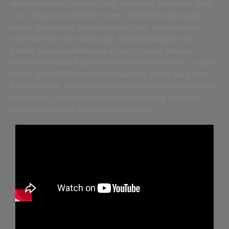
merasakan sajian kambing guling dari tangan profesional Kang
Asep. Setiap tamu memberi respons positif terhadap daging
empuk, aroma arang kayu yang menggoda, serta pelayanan
ramah dari tim yang selalu sigap. Banyak pelanggan lama
kembali memesan untuk acara keluarga mereka, bahkan
merekomendasikan kepada teman maupun rekan kerja. Ucapan
seperti “acara lebih meriah berkat kambing guling Kang Asep”
kerap terdengar. Reputasi ini menegaskan bahwa kualitas bukan
sekadar janji, melainkan pengalaman nyata yang dirasakan
langsung pelanggan di setiap momen spesial.