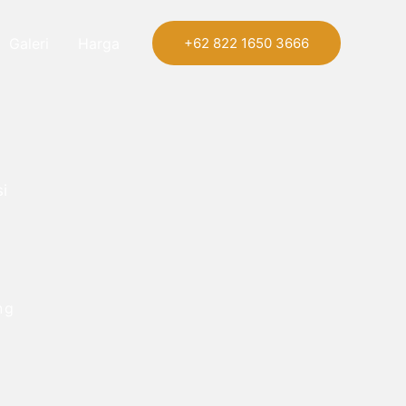
Galeri
Harga
+62 822 1650 3666
i
ng