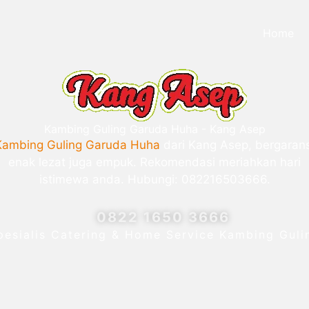
Home
Kambing Guling Garuda Huha - Kang Asep
Kambing Guling Garuda Huha
dari Kang Asep, bergarans
enak lezat juga empuk. Rekomendasi meriahkan hari
istimewa anda. Hubungi: 082216503666.
0822 1650 3666
pesialis Catering & Home Service Kambing Guli