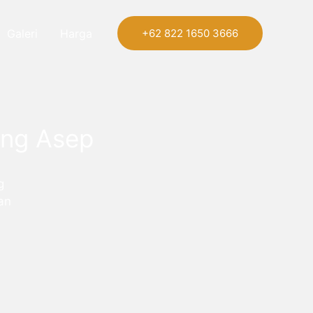
Galeri
Harga
+62 822 1650 3666
ang Asep
g
an