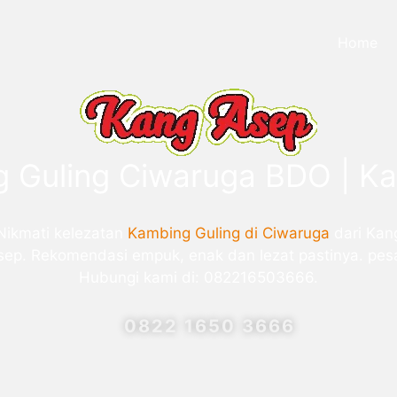
Home
 Guling Ciwaruga BDO | K
Nikmati kelezatan
Kambing Guling di Ciwaruga
dari Kan
sep. Rekomendasi empuk, enak dan lezat pastinya. pes
Hubungi kami di: 082216503666.
0822 1650 3666