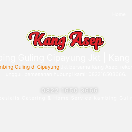
Home
ing Guling Cipayung Jkt | Kang
mbing Guling di Cipayung
Jkt bersama Kang Asep, rekom
unggul. pemesanan hubungi kami: 082216503666.
0822 1650 3666
pesialis Catering & Home Service Kambing Guli