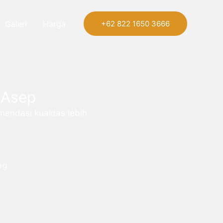
Galeri
Harga
+62 822 1650 3666
 Asep
endasi kualitas lebih
ng