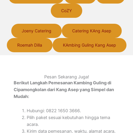
CoZY
Joeny Catering
Catering KAng Asep
Roemah Dilla
KAmbing Guling Kang Asep
Pesan Sekarang Juga!
Berikut Langkah Pemesanan Kambing Guling di
Cipamongkolan dari Kang Asep yang Simpel dan
Mudah:
Hubungi: 0822 1650 3666.
Pilih paket sesuai kebutuhan hingga tema
acara.
Kirim data pemesanan, waktu, alamat acara,