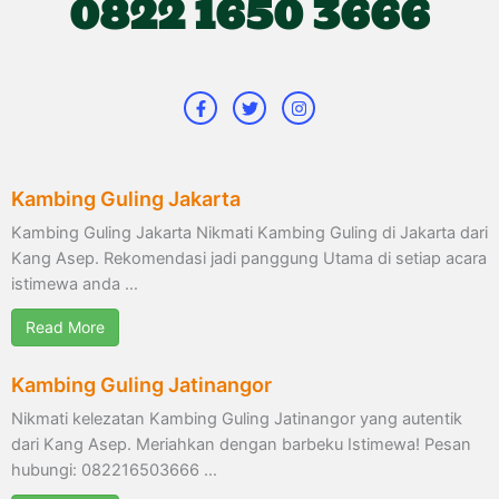
0822 1650 3666
F
T
I
a
w
n
c
i
s
e
t
t
b
t
a
o
e
g
o
r
r
k
a
Kambing Guling Jakarta
-
m
f
Kambing Guling Jakarta Nikmati Kambing Guling di Jakarta dari
Kang Asep. Rekomendasi jadi panggung Utama di setiap acara
istimewa anda …
Read More
Kambing Guling Jatinangor
Nikmati kelezatan Kambing Guling Jatinangor yang autentik
dari Kang Asep. Meriahkan dengan barbeku Istimewa! Pesan
hubungi: 082216503666 …