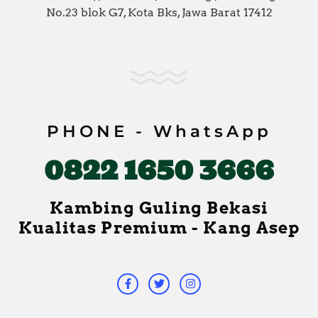
No.23 blok G7, Kota Bks, Jawa Barat 17412
PHONE - WhatsApp
0822 1650 3666
Kambing Guling Bekasi
Kualitas Premium - Kang Asep
F
T
I
a
w
n
c
i
s
e
t
t
b
t
a
o
e
g