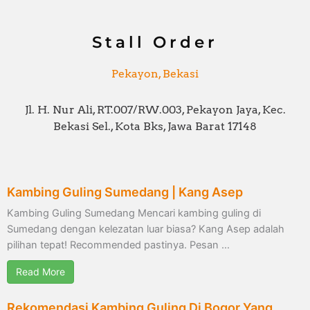
o
r
r
k
a
-
m
f
Stall Order
Pekayon, Bekasi
Jl. H. Nur Ali, RT.007/RW.003, Pekayon Jaya, Kec.
Bekasi Sel., Kota Bks, Jawa Barat 17148
Kambing Guling Sumedang | Kang Asep
Kambing Guling Sumedang Mencari kambing guling di
Sumedang dengan kelezatan luar biasa? Kang Asep adalah
pilihan tepat! Recommended pastinya. Pesan …
Read More
Rekomendasi Kambing Guling Di Bogor Yang