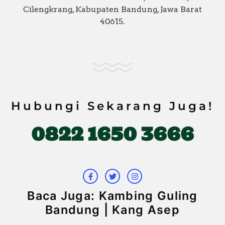
Cilengkrang, Kabupaten Bandung, Jawa Barat
40615.
Hubungi Sekarang Juga!
0822 1650 3666
F
T
I
a
w
n
c
i
s
e
t
t
b
t
a
Baca Juga: Kambing Guling
o
e
g
o
r
r
Bandung | Kang Asep
k
a
-
m
f