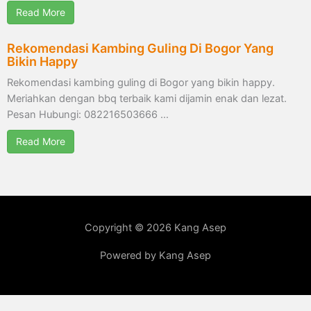
Read More
Rekomendasi Kambing Guling Di Bogor Yang
Bikin Happy
Rekomendasi kambing guling di Bogor yang bikin happy.
Meriahkan dengan bbq terbaik kami dijamin enak dan lezat.
Pesan Hubungi: 082216503666 …
Read More
Copyright © 2026 Kang Asep
Powered by Kang Asep