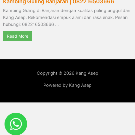
Kambing Guling Banjaran | 082216503666
Kambing Guling di Banjaran dengan kualitas paling unggul dari
Kang Asep. Rekomendasi empuk alami dan rasa enak. Pesan
hubungi: 082216503666 …
Read More
Copyright © 2026 Kang Asep
Powered by Kang Asep