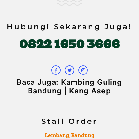
Hubungi Sekarang Juga!
0822 1650 3666
F
T
I
a
w
n
c
i
s
e
t
t
b
t
a
Baca Juga: Kambing Guling
o
e
g
o
r
r
Bandung | Kang Asep
k
a
-
m
f
Stall Order
Lembang, Bandung